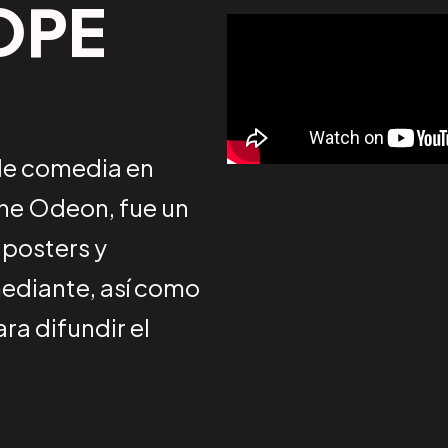
OPE
de comedia en
the Odeon, fue un
 posters y
ediante, así como
ra difundir el